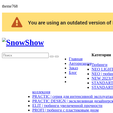
theme768
Категории
Главная
Авторизация
Тюбинги
Заказ
NEO LIGHT 
Блог
NEO | тюби
NEW 2023|Д
STANDART |
STANDART D
коллекция
PRACTIC | серия для интенсивной эксплуата
PRACTIC DESIGN | эксклюзивная дизайнерск
ELIT | тюбинги увеличенной прочности
PROFI | тюбинги с пластиковым дном