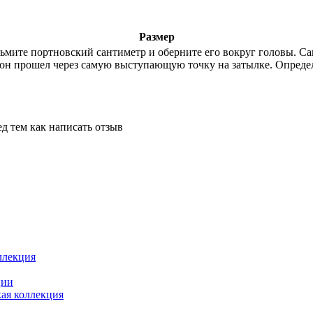
Размер
озьмите портновский сантиметр и оберните его вокруг головы. 
ы он прошел через самую выступающую точку на затылке. Опред
д тем как написать отзыв
ллекция
ции
ая коллекция