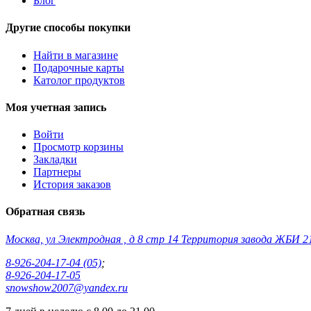
Блог
Другие способы покупки
Найти в магазине
Подарочные карты
Католог продуктов
Моя учетная запись
Войти
Просмотр корзины
Закладки
Партнеры
История заказов
Обратная связь
Москва, ул Электродная , д 8 стр 14 Территория завода ЖБИ 2
8-926-204-17-04 (05)
;
8-926-204-17-05
snowshow2007@yandex.ru