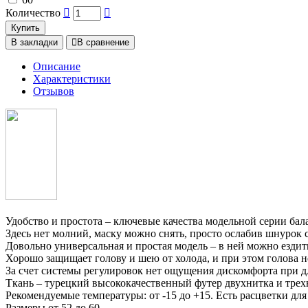
Количество
Купить
В закладки
В сравнение
Описание
Характеристики
Отзывов
Удобство и простота – ключевые качества модельной серии бал
Здесь нет молний, маску можно снять, просто ослабив шнурок 
Довольно универсальная и простая модель – в ней можно ездить
Хорошо защищает голову и шею от холода, и при этом голова не
За счет системы регулировок нет ощущения дискомфорта при д
Ткань – турецкий высококачественный футер двухнитка и трехн
Рекомендуемые температуры: от -15 до +15. Есть расцветки дл
Размеры от 52 до 60.