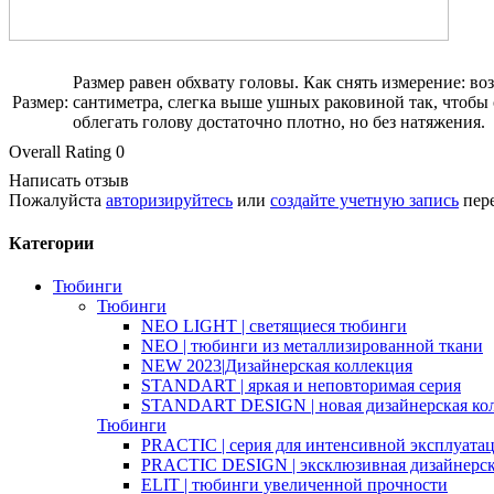
Размер равен обхвату головы. Как снять измерение: в
Размер:
сантиметра, слегка выше ушных раковиной так, чтоб
облегать голову достаточно плотно, но без натяжения.
Overall Rating 0
Написать отзыв
Пожалуйста
авторизируйтесь
или
создайте учетную запись
пере
Категории
Тюбинги
Тюбинги
NEO LIGHT | светящиеся тюбинги
NEO | тюбинги из металлизированной ткани
NEW 2023|Дизайнерская коллекция
STANDART | яркая и неповторимая серия
STANDART DESIGN | новая дизайнерская ко
Тюбинги
PRACTIC | серия для интенсивной эксплуата
PRACTIC DESIGN | эксклюзивная дизайнерск
ELIT | тюбинги увеличенной прочности