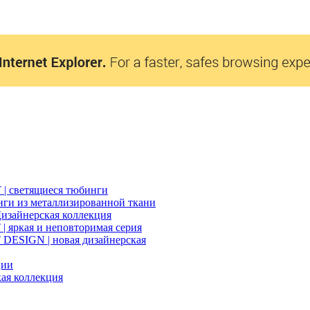
| светящиеся тюбинги
нги из металлизированной ткани
изайнерская коллекция
 яркая и неповторимая серия
ESIGN | новая дизайнерская
ции
ая коллекция