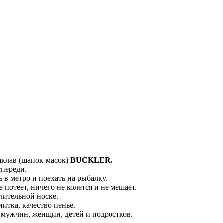
аклав (шапок-масок)
BUCKLER.
спереди.
 в метро и поехать на рыбалку.
 потеет, ничего не колется и не мешает.
лительной носке.
итка, качество пенье.
я мужчин, женщин, детей и подростков.