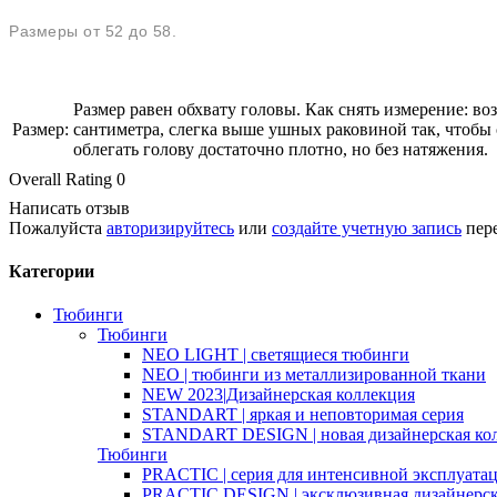
Размеры от 52 до 58.
Размер равен обхвату головы. Как снять измерение: в
Размер:
сантиметра, слегка выше ушных раковиной так, чтоб
облегать голову достаточно плотно, но без натяжения.
Overall Rating 0
Написать отзыв
Пожалуйста
авторизируйтесь
или
создайте учетную запись
пере
Категории
Тюбинги
Тюбинги
NEO LIGHT | светящиеся тюбинги
NEO | тюбинги из металлизированной ткани
NEW 2023|Дизайнерская коллекция
STANDART | яркая и неповторимая серия
STANDART DESIGN | новая дизайнерская ко
Тюбинги
PRACTIC | серия для интенсивной эксплуата
PRACTIC DESIGN | эксклюзивная дизайнерск