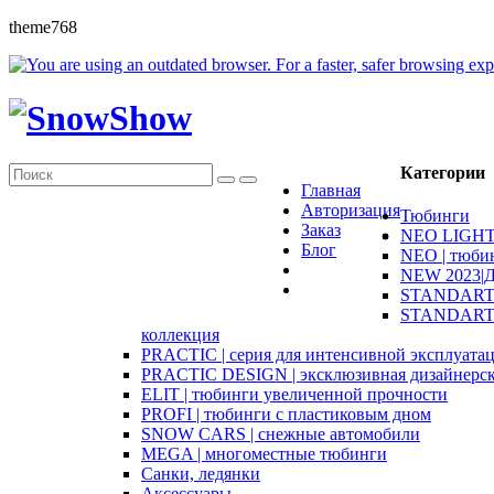
theme768
Категории
Главная
Авторизация
Тюбинги
Заказ
NEO LIGHT 
Блог
NEO | тюби
NEW 2023|Д
STANDART |
STANDART D
коллекция
PRACTIC | серия для интенсивной эксплуата
PRACTIC DESIGN | эксклюзивная дизайнерск
ELIT | тюбинги увеличенной прочности
PROFI | тюбинги с пластиковым дном
SNOW CARS | снежные автомобили
MEGA | многоместные тюбинги
Санки, ледянки
Аксессуары