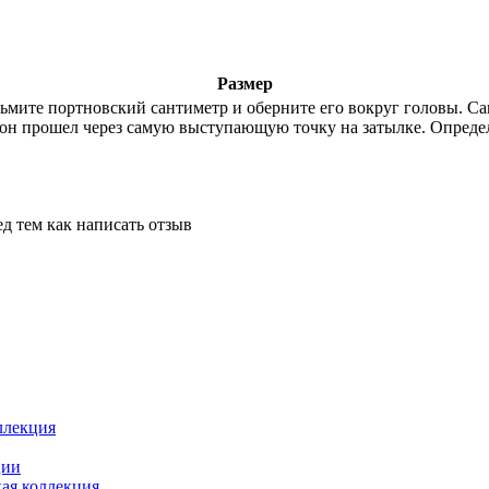
Размер
озьмите портновский сантиметр и оберните его вокруг головы. 
ы он прошел через самую выступающую точку на затылке. Опред
д тем как написать отзыв
ллекция
ции
ая коллекция