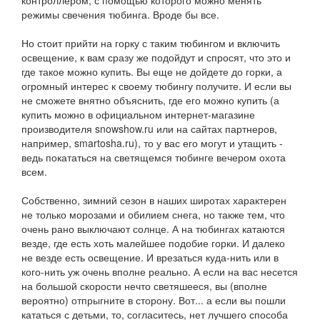
контроллером, с помощью которого можно менять
режимы свечения тюбинга. Вроде бы все.
Но стоит прийти на горку с таким тюбингом и включить
освещение, к вам сразу же подойдут и спросят, что это и
где такое можно купить. Вы еще не дойдете до горки, а
огромный интерес к своему тюбингу получите. И если вы
не сможете внятно объяснить, где его можно купить (а
купить можно в официальном интернет-магазине
производителя snowshow.ru или на сайтах партнеров,
например, smartosha.ru), то у вас его могут и утащить -
ведь покататься на светящемся тюбинге вечером охота
всем.
Собственно, зимний сезон в наших широтах характерен
не только морозами и обилием снега, но также тем, что
очень рано выключают солнце. А на тюбингах катаются
везде, где есть хоть малейшее подобие горки. И далеко
не везде есть освещение. И врезаться куда-нить или в
кого-нить уж очень вполне реально. А если на вас несется
на большой скорости нечто светяшееся, вы (вполне
вероятно) отпрыгните в сторону. Вот... а если вы пошли
кататься с детьми, то, согласитесь, нет лучшего способа