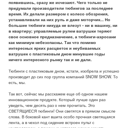
появившись, сразу же исчезают. Чего только не
придумали производители тюбингов за последнее
время. Их делали размером с колесо обозрения,
устанавливали на них руль и даже моторчик... Но
большие тюбинги никуда не влезут - ни в машину, ни
в квартиру; управляемые рулем ватрушки теряют
свое основное предназначение, а тюбинги-аэросани
как минимум небезопасны. Так что помимо
интересных ярких расцветок и неубиваемых
ватрушек с пластиковым дном минувшие годы
ничего интересного рынку так и не дали.
Тюбинги с пластиковым дном, кстати, изобрела и успешно
производит до сих пор группа компаний SNOW SHOW. То
есть, мы.
Так вот, сейчас мы расскажем еще об одном нашем
инновационном продукте. Который лучше один раз
увидеть, чем десять раз о нем прочитать. Это
СВЕТЯЩИЕСЯ тюбинги! Они светятся в прямом смысле
слова. В боковой кант вшита особо прочная светящаяся
лента, а в чехол под сидение встроен пульт с